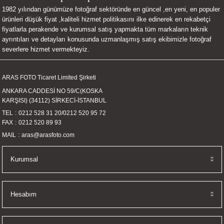
1982 yılından günümüze fotoğraf sektöründe en güncel ,en yeni, en populer
UALTI KILIF
MIXER
ları
ürünleri düşük fiyat ,kaliteli hizmet politikasını ilke edinerek en rekabetçi
fiyatlarla perakende ve kurumsal satış yapmakta tüm markaların teknik
eri
OPARLÖR
arı
ayrıntıları ve detayları konusunda uzmanlaşmış satış ekibimizle fotoğraf
severlere hizmet vermekteyiz.
UCULAR
ARAS FOTO Ticaret Limited Şirketi
M
İZÖR
ANKARA CADDESİ NO 59/C(KOSKA
KARŞISI) (34112) SİRKECİ-İSTANBUL
UARLARI
TEL
0212 528 31 20
/
0212 520 95 72
FAX
0212 520 89 93
EKNOLOJİ
MAIL
aras@arasfoto.com
ARLARI
Kurumsal
SUARI
Hesabım
UARI