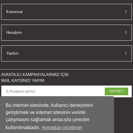
İKLERİ
Kurumsal
RI
Hesabım
 VE 2 AKSESUAR
 AKSESUAR
Yardım
AVANTAJLI KAMPANYALARIMIZ İÇİN
LİK
MAİL KAYDINIZI YAPIN!
KAYDET
AR
SOSYAL MEDYADA PAYLAŞ
Bu internet sitesinde, kullanıcı deneyimini
Tİ
geliştirmek ve internet sitesinin verimli
çalışmasını sağlamak amacıyla çerezler
TANDI
kullanılmaktadır.
Ayrıntıları inceleyin
© 2023 arasfoto.com