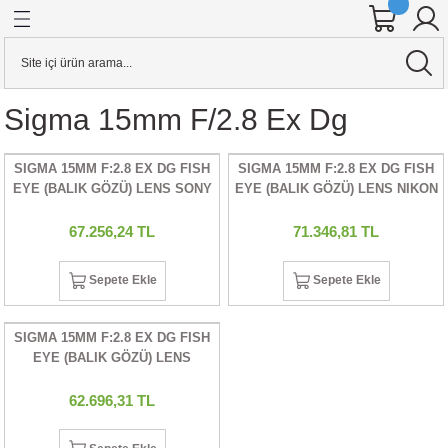
Geri Dön
Geri Dön
Geri Dön
Geri Dön
Geri Dön
Geri Dön
Geri Dön
Geri Dön
Geri Dön
Geri Dön
Geri Dön
Geri Dön
ineleri
 AKSESUARI
KSESUARI
E AKSESUARI
AKSESUARI
& Hard Disk
Aynasız Dslr Makineler
Stabilizerler
KAFES & AKSESUARI
Sigma 15mm F/2.8 Ex Dg
alar
ensleri
o Kameralar
RI
Cihazları
 KARTI
YAZICILAR
CANON
STABİLİZER
YAZICI PİLİ
SIGMA 15MM F:2.8 EX DG FISH
SIGMA 15MM F:2.8 EX DG FISH
ineler
sleri
r
ar
rı
ARI
j Cihazları
ARLARI
UAR
FIZA KARTI
CİHAZLARI
R DÜRBÜNLER
NIKON
EYE (BALIK GÖZÜ) LENS SONY
EYE (BALIK GÖZÜ) LENS NIKON
A MOUNT UYUMLU
UYUMLU
ineler
 ADAPTÖRLERİ
DYOFLAŞ
rı
art
RI
LLEYİCİLİ DÜRBÜNLER
OLYMPUS
67.256,24 TL
71.346,81 TL
er
R
alar
ntalar
a
U
PANASONIC
Sepete Ekle
Sepete Ekle
ION KAMERA
ERLER
S
UARI
tarım
artları
SONY
SIGMA 15MM F:2.8 EX DG FISH
EYE (BALIK GÖZÜ) LENS
er
RICILAR
 TETİKLEYİCİLER
EĞİ (DOLLY)
ANTALAR
ı
CANON UYUMLU
62.696,31 TL
ALKASI
R
ARDDİSK