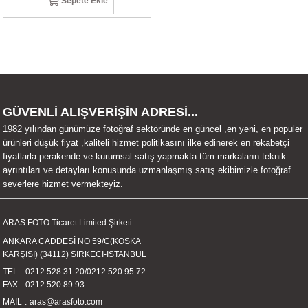
Sepete Ekle
UALTI KILIF
MIXER
ları
eri
OPARLÖR
arı
UCULAR
GÜVENLİ ALIŞVERİŞİN ADRESİ...
M
İZÖR
1982 yılından günümüze fotoğraf sektöründe en güncel ,en yeni, en populer
ürünleri düşük fiyat ,kaliteli hizmet politikasını ilke edinerek en rekabetçi
UARLARI
fiyatlarla perakende ve kurumsal satış yapmakta tüm markaların teknik
ayrıntıları ve detayları konusunda uzmanlaşmış satış ekibimizle fotoğraf
severlere hizmet vermekteyiz.
EKNOLOJİ
ARLARI
ARAS FOTO Ticaret Limited Şirketi
ANKARA CADDESİ NO 59/C(KOSKA
SUARI
KARŞISI) (34112) SİRKECİ-İSTANBUL
TEL
0212 528 31 20
/
0212 520 95 72
FAX
0212 520 89 93
UARI
MAIL
aras@arasfoto.com