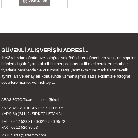
Stokta Yok
UALTI KILIF
MIXER
ları
eri
OPARLÖR
arı
UCULAR
GÜVENLİ ALIŞVERİŞİN ADRESİ...
M
İZÖR
1982 yılından günümüze fotoğraf sektöründe en güncel ,en yeni, en populer
ürünleri düşük fiyat ,kaliteli hizmet politikasını ilke edinerek en rekabetçi
UARLARI
fiyatlarla perakende ve kurumsal satış yapmakta tüm markaların teknik
ayrıntıları ve detayları konusunda uzmanlaşmış satış ekibimizle fotoğraf
severlere hizmet vermekteyiz.
EKNOLOJİ
ARLARI
ARAS FOTO Ticaret Limited Şirketi
ANKARA CADDESİ NO 59/C(KOSKA
SUARI
KARŞISI) (34112) SİRKECİ-İSTANBUL
TEL
0212 528 31 20
/
0212 520 95 72
FAX
0212 520 89 93
UARI
MAIL
aras@arasfoto.com