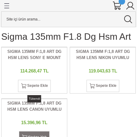
Geri Dön
Geri Dön
Geri Dön
Geri Dön
Geri Dön
Geri Dön
Geri Dön
Geri Dön
Geri Dön
Geri Dön
Geri Dön
Geri Dön
ineleri
 AKSESUARI
KSESUARI
E AKSESUARI
AKSESUARI
& Hard Disk
Aynasız Dslr Makineler
Stabilizerler
KAFES & AKSESUARI
Sigma 135mm F1.8 Dg Hsm Art
alar
ensleri
o Kameralar
RI
Cihazları
 KARTI
YAZICILAR
CANON
STABİLİZER
YAZICI PİLİ
SIGMA 135MM F:1,8 ART DG
SIGMA 135MM F:1,8 ART DG
ineler
sleri
r
ar
rı
ARI
j Cihazları
ARLARI
UAR
FIZA KARTI
CİHAZLARI
R DÜRBÜNLER
NIKON
HSM LENS SONY E MOUNT
HSM LENS NIKON UYUMLU
UYUMLU
ineler
 ADAPTÖRLERİ
DYOFLAŞ
rı
art
RI
LLEYİCİLİ DÜRBÜNLER
OLYMPUS
114.268,47 TL
119.043,63 TL
er
R
alar
ntalar
a
U
PANASONIC
Sepete Ekle
Sepete Ekle
Tükendi
ION KAMERA
ERLER
S
UARI
tarım
artları
SONY
SIGMA 135MM F:1,8 ART DG
HSM LENS CANON UYUMLU
er
RICILAR
 TETİKLEYİCİLER
EĞİ (DOLLY)
ANTALAR
ı
15.396,96 TL
ALKASI
R
ARDDİSK