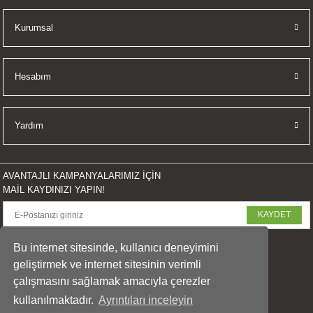
İKLERİ
Kurumsal
RI
Hesabım
 VE 2 AKSESUAR
 AKSESUAR
Yardım
AVANTAJLI KAMPANYALARIMIZ İÇİN
LİK
MAİL KAYDINIZI YAPIN!
KAYDET
AR
SOSYAL MEDYADA PAYLAŞ
Bu internet sitesinde, kullanıcı deneyimini
Tİ
geliştirmek ve internet sitesinin verimli
çalışmasını sağlamak amacıyla çerezler
TANDI
kullanılmaktadır.
Ayrıntıları inceleyin
© 2023 arasfoto.com