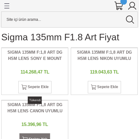
Geri Dön
Geri Dön
Geri Dön
Geri Dön
Geri Dön
Geri Dön
Geri Dön
Geri Dön
Geri Dön
Geri Dön
Geri Dön
Geri Dön
ineleri
 AKSESUARI
KSESUARI
E AKSESUARI
AKSESUARI
& Hard Disk
Aynasız Dslr Makineler
Stabilizerler
KAFES & AKSESUARI
Sigma 135mm F1.8 Art Fiyat
alar
ensleri
o Kameralar
RI
Cihazları
 KARTI
YAZICILAR
CANON
STABİLİZER
YAZICI PİLİ
SIGMA 135MM F:1,8 ART DG
SIGMA 135MM F:1,8 ART DG
ineler
sleri
r
ar
rı
ARI
j Cihazları
ARLARI
UAR
FIZA KARTI
CİHAZLARI
R DÜRBÜNLER
NIKON
HSM LENS SONY E MOUNT
HSM LENS NIKON UYUMLU
UYUMLU
ineler
 ADAPTÖRLERİ
DYOFLAŞ
rı
art
RI
LLEYİCİLİ DÜRBÜNLER
OLYMPUS
114.268,47 TL
119.043,63 TL
er
R
alar
ntalar
a
U
PANASONIC
Sepete Ekle
Sepete Ekle
Tükendi
ION KAMERA
ERLER
S
UARI
tarım
artları
SONY
SIGMA 135MM F:1,8 ART DG
HSM LENS CANON UYUMLU
er
RICILAR
 TETİKLEYİCİLER
EĞİ (DOLLY)
ANTALAR
ı
15.396,96 TL
ALKASI
R
ARDDİSK