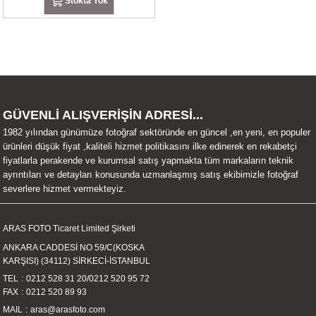
Stokta Yok
UALTI KILIF
MIXER
ları
eri
OPARLÖR
arı
UCULAR
GÜVENLİ ALIŞVERİŞİN ADRESİ...
M
İZÖR
1982 yılından günümüze fotoğraf sektöründe en güncel ,en yeni, en populer
ürünleri düşük fiyat ,kaliteli hizmet politikasını ilke edinerek en rekabetçi
UARLARI
fiyatlarla perakende ve kurumsal satış yapmakta tüm markaların teknik
ayrıntıları ve detayları konusunda uzmanlaşmış satış ekibimizle fotoğraf
severlere hizmet vermekteyiz.
EKNOLOJİ
ARLARI
ARAS FOTO Ticaret Limited Şirketi
ANKARA CADDESİ NO 59/C(KOSKA
SUARI
KARŞISI) (34112) SİRKECİ-İSTANBUL
TEL
0212 528 31 20
/
0212 520 95 72
FAX
0212 520 89 93
UARI
MAIL
aras@arasfoto.com