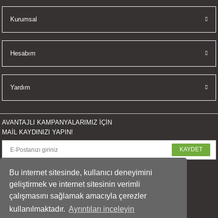
İKLERİ
Kurumsal
RI
Hesabım
 VE 2 AKSESUAR
 AKSESUAR
Yardım
AVANTAJLI KAMPANYALARIMIZ İÇİN
LİK
MAİL KAYDINIZI YAPIN!
KAYDET
AR
SOSYAL MEDYADA PAYLAŞ
Bu internet sitesinde, kullanıcı deneyimini
Tİ
geliştirmek ve internet sitesinin verimli
çalışmasını sağlamak amacıyla çerezler
TANDI
kullanılmaktadır.
Ayrıntıları inceleyin
© 2023 arasfoto.com