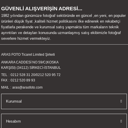
UALTI KILIF
MIXER
ları
GÜVENLİ ALIŞVERİŞİN ADRESİ...
1982 yılından günümüze fotoğraf sektöründe en güncel ,en yeni, en populer
eri
OPARLÖR
arı
ürünleri düşük fiyat ,kaliteli hizmet politikasını ilke edinerek en rekabetçi
fiyatlarla perakende ve kurumsal satış yapmakta tüm markaların teknik
ayrıntıları ve detayları konusunda uzmanlaşmış satış ekibimizle fotoğraf
UCULAR
severlere hizmet vermekteyiz.
M
İZÖR
ARAS FOTO Ticaret Limited Şirketi
ANKARA CADDESİ NO 59/C(KOSKA
UARLARI
KARŞISI) (34112) SİRKECİ-İSTANBUL
TEL
0212 528 31 20
/
0212 520 95 72
EKNOLOJİ
FAX
0212 520 89 93
MAIL
aras@arasfoto.com
ARLARI
Kurumsal
SUARI
UARI
Hesabım