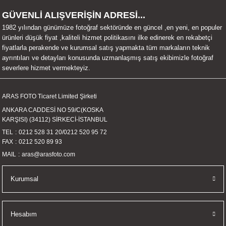
UALTI KILIF
MIXER
ları
GÜVENLİ ALIŞVERİŞİN ADRESİ...
1982 yılından günümüze fotoğraf sektöründe en güncel ,en yeni, en populer
eri
OPARLÖR
arı
ürünleri düşük fiyat ,kaliteli hizmet politikasını ilke edinerek en rekabetçi
fiyatlarla perakende ve kurumsal satış yapmakta tüm markaların teknik
ayrıntıları ve detayları konusunda uzmanlaşmış satış ekibimizle fotoğraf
UCULAR
severlere hizmet vermekteyiz.
M
İZÖR
ARAS FOTO Ticaret Limited Şirketi
ANKARA CADDESİ NO 59/C(KOSKA
UARLARI
KARŞISI) (34112) SİRKECİ-İSTANBUL
TEL
0212 528 31 20
/
0212 520 95 72
EKNOLOJİ
FAX
0212 520 89 93
MAIL
aras@arasfoto.com
ARLARI
Kurumsal
SUARI
UARI
Hesabım