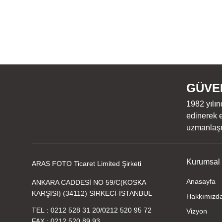
GÜVEN
1982 yılın
edinerek e
uzmanlaşmı
Kurumsal
ARAS FOTO Ticaret Limited Şirketi
Anasayfa
ANKARA CADDESİ NO 59/C(KOSKA
KARŞISI) (34112) SİRKECİ-İSTANBUL
Hakkımızd
TEL
0212 528 31 20
/
0212 520 95 72
Vizyon
FAX
0212 520 89 93