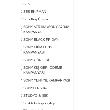
SES
SES EKİPMAN
SmallRig Ürünleri
SONY A7R IIIA /SONY A7R4A
KAMPANYA
SONY BLACK FRIDAY
SONY EKİM LENS
KAMPANYASI
SONY GÜNLERİ
SONY KIŞ GERİ ÖDEME
KAMPANYASI
SONY YENİ YIL KAMPANYASI
SONYLENS0423
STÜDYO & IŞIK
Su Altı Fotografçılığı