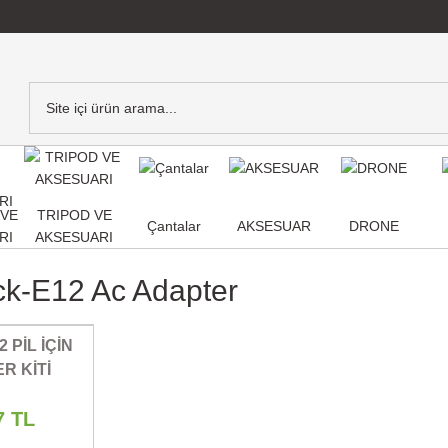
,VE
TRIPOD VE
Çantalar
AKSESUAR
DRONE
RI
AKSESUARI
ck-E12 Ac Adapter
 PİL İÇİN
R KİTİ
7 TL