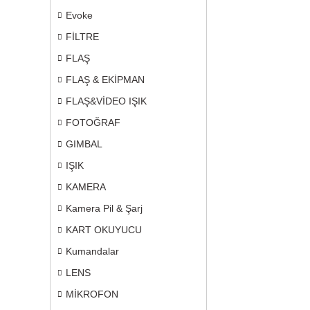
Evoke
FİLTRE
FLAŞ
FLAŞ & EKİPMAN
FLAŞ&VİDEO IŞIK
FOTOĞRAF
GIMBAL
IŞIK
KAMERA
Kamera Pil & Şarj
KART OKUYUCU
Kumandalar
LENS
MİKROFON