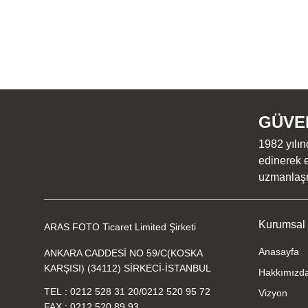
GÜVEN
1982 yılın
edinerek e
uzmanlaşmı
Kurumsal
ARAS FOTO Ticaret Limited Şirketi
Anasayfa
ANKARA CADDESİ NO 59/C(KOSKA
KARŞISI) (34112) SİRKECİ-İSTANBUL
Hakkımızd
TEL
0212 528 31 20
/
0212 520 95 72
Vizyon
FAX
0212 520 89 93