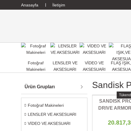
Anasayfa
İletişim
Fotoğraf
LENSLER VE
VİDEO VE
FLAŞ IŞIK
Makineleri
AKSESUARI
AKSESUARI
AKSESUA
Sandisk P
Ürün Grupları
Tükend
SANDISK PRO
Fotoğraf Makineleri
DRIVE ARMO
LENSLER VE AKSESUARI
3.2 EXTERN
20.817,
DRIV
VİDEO VE AKSESUARI