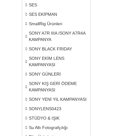
SES
SES EKİPMAN
SmallRig Ürünleri
SONY A7R IIIA /SONY A7R4A
KAMPANYA
SONY BLACK FRIDAY
SONY EKİM LENS
KAMPANYASI
SONY GÜNLERİ
SONY KIŞ GERİ ÖDEME
KAMPANYASI
SONY YENİ YIL KAMPANYASI
SONYLENS0423
STÜDYO & IŞIK
Su Altı Fotografçılığı