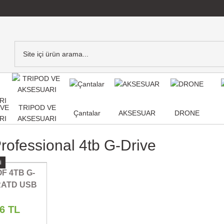
,VE
TRIPOD VE
Çantalar
AKSESUAR
DRONE
RI
AKSESUARI
rofessional 4tb G-Drive
i
F 4TB G-
RATD USB
AL HARD
36 TL
E