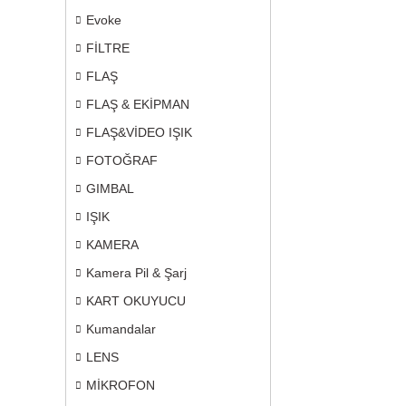
Evoke
FİLTRE
FLAŞ
FLAŞ & EKİPMAN
FLAŞ&VİDEO IŞIK
FOTOĞRAF
GIMBAL
IŞIK
KAMERA
Kamera Pil & Şarj
KART OKUYUCU
Kumandalar
LENS
MİKROFON