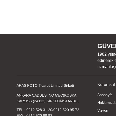
GÜVEN
1982 yılın
edinerek e
uzmanlaşmı
Kurumsal
ARAS FOTO Ticaret Limited Şirketi
Anasayfa
ANKARA CADDESİ NO 59/C(KOSKA
KARŞISI) (34112) SİRKECİ-İSTANBUL
Hakkımızd
TEL
0212 528 31 20
/
0212 520 95 72
Vizyon
FAX
0212 520 89 93