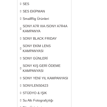
SES
SES EKİPMAN
SmallRig Ürünleri
SONY A7R IIIA /SONY A7R4A
KAMPANYA
SONY BLACK FRIDAY
SONY EKİM LENS
KAMPANYASI
SONY GÜNLERİ
SONY KIŞ GERİ ÖDEME
KAMPANYASI
SONY YENİ YIL KAMPANYASI
SONYLENS0423
STÜDYO & IŞIK
Su Altı Fotografçılığı