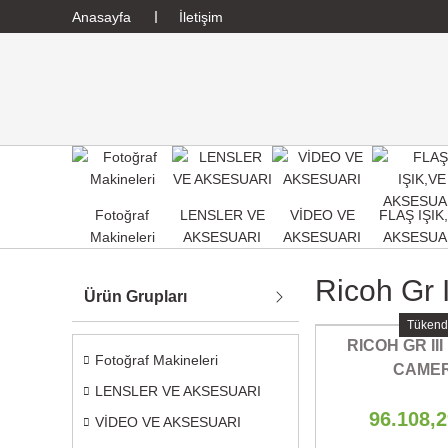
Anasayfa
İletişim
Fotoğraf
LENSLER VE
VİDEO VE
FLAŞ IŞIK
Makineleri
AKSESUARI
AKSESUARI
AKSESUA
Ricoh Gr I
Ürün Grupları
Tükend
RICOH GR III
Fotoğraf Makineleri
CAME
LENSLER VE AKSESUARI
96.108,
VİDEO VE AKSESUARI