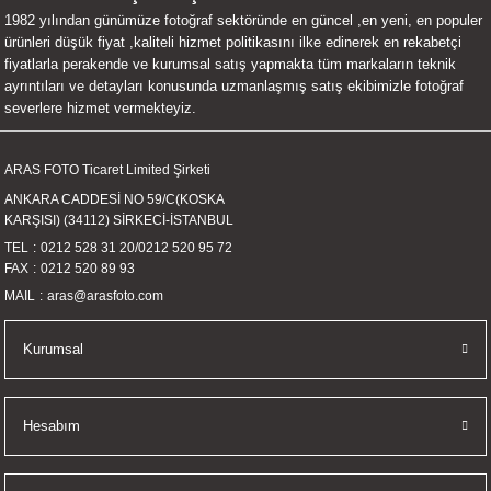
1982 yılından günümüze fotoğraf sektöründe en güncel ,en yeni, en populer
UALTI KILIF
MIXER
ları
ürünleri düşük fiyat ,kaliteli hizmet politikasını ilke edinerek en rekabetçi
fiyatlarla perakende ve kurumsal satış yapmakta tüm markaların teknik
eri
OPARLÖR
arı
ayrıntıları ve detayları konusunda uzmanlaşmış satış ekibimizle fotoğraf
severlere hizmet vermekteyiz.
UCULAR
ARAS FOTO Ticaret Limited Şirketi
M
İZÖR
ANKARA CADDESİ NO 59/C(KOSKA
KARŞISI) (34112) SİRKECİ-İSTANBUL
UARLARI
TEL
0212 528 31 20
/
0212 520 95 72
FAX
0212 520 89 93
EKNOLOJİ
MAIL
aras@arasfoto.com
ARLARI
Kurumsal
SUARI
Hesabım
UARI