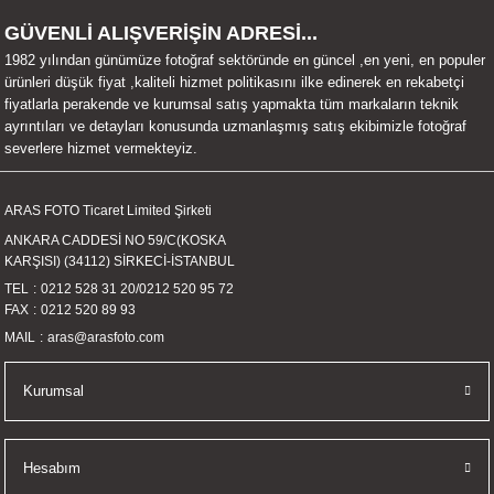
UALTI KILIF
MIXER
ları
GÜVENLİ ALIŞVERİŞİN ADRESİ...
1982 yılından günümüze fotoğraf sektöründe en güncel ,en yeni, en populer
eri
OPARLÖR
arı
ürünleri düşük fiyat ,kaliteli hizmet politikasını ilke edinerek en rekabetçi
fiyatlarla perakende ve kurumsal satış yapmakta tüm markaların teknik
ayrıntıları ve detayları konusunda uzmanlaşmış satış ekibimizle fotoğraf
UCULAR
severlere hizmet vermekteyiz.
M
İZÖR
ARAS FOTO Ticaret Limited Şirketi
ANKARA CADDESİ NO 59/C(KOSKA
UARLARI
KARŞISI) (34112) SİRKECİ-İSTANBUL
TEL
0212 528 31 20
/
0212 520 95 72
EKNOLOJİ
FAX
0212 520 89 93
MAIL
aras@arasfoto.com
ARLARI
Kurumsal
SUARI
UARI
Hesabım