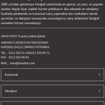
1982 yılından günümüze fotoğraf sektöründe en güncel ,en yeni, en populer
UALTI KILIF
MIXER
ları
ürünleri düşük fiyat ,kaliteli hizmet politikasını ilke edinerek en rekabetçi
fiyatlarla perakende ve kurumsal satış yapmakta tüm markaların teknik
eri
OPARLÖR
arı
ayrıntıları ve detayları konusunda uzmanlaşmış satış ekibimizle fotoğraf
severlere hizmet vermekteyiz.
UCULAR
ARAS FOTO Ticaret Limited Şirketi
M
İZÖR
ANKARA CADDESİ NO 59/C(KOSKA
KARŞISI) (34112) SİRKECİ-İSTANBUL
UARLARI
TEL
0212 528 31 20
/
0212 520 95 72
FAX
0212 520 89 93
EKNOLOJİ
MAIL
aras@arasfoto.com
ARLARI
Kurumsal
SUARI
Hesabım
UARI