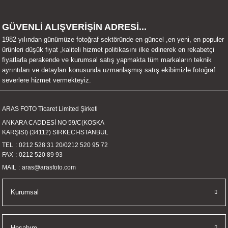
UALTI KILIF
MIXER
ları
GÜVENLİ ALIŞVERİŞİN ADRESİ...
eri
OPARLÖR
arı
1982 yılından günümüze fotoğraf sektöründe en güncel ,en yeni, en populer
ürünleri düşük fiyat ,kaliteli hizmet politikasını ilke edinerek en rekabetçi
fiyatlarla perakende ve kurumsal satış yapmakta tüm markaların teknik
UCULAR
ayrıntıları ve detayları konusunda uzmanlaşmış satış ekibimizle fotoğraf
severlere hizmet vermekteyiz.
M
İZÖR
ARAS FOTO Ticaret Limited Şirketi
UARLARI
ANKARA CADDESİ NO 59/C(KOSKA
KARŞISI) (34112) SİRKECİ-İSTANBUL
EKNOLOJİ
TEL
0212 528 31 20
/
0212 520 95 72
FAX
0212 520 89 93
ARLARI
MAIL
aras@arasfoto.com
SUARI
Kurumsal
UARI
Hesabım