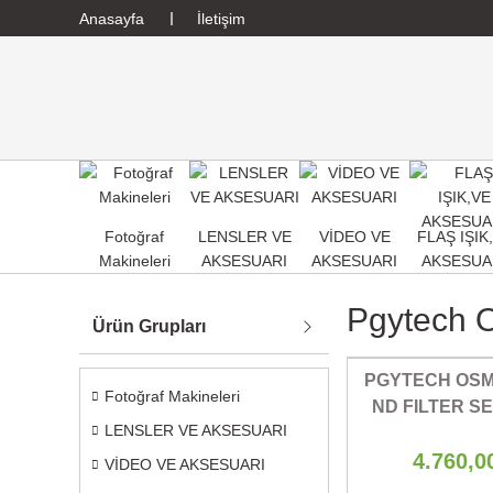
Anasayfa
İletişim
Fotoğraf
LENSLER VE
VİDEO VE
FLAŞ IŞIK
Makineleri
AKSESUARI
AKSESUARI
AKSESUA
Pgytech O
Ürün Grupları
PGYTECH OSM
Fotoğraf Makineleri
ND FILTER SET
LENSLER VE AKSESUARI
64)P-11B
4.760,0
VİDEO VE AKSESUARI