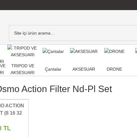
,VE
TRIPOD VE
Çantalar
AKSESUAR
DRONE
RI
AKSESUARI
smo Action Filter Nd-Pl Set
O ACTION
 (8 16 32
-019
0 TL