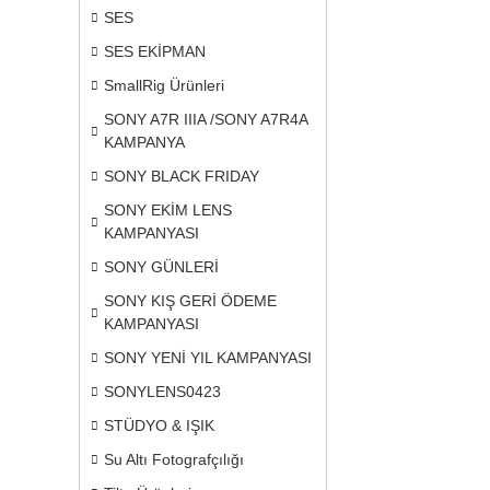
SES
SES EKİPMAN
SmallRig Ürünleri
SONY A7R IIIA /SONY A7R4A
KAMPANYA
SONY BLACK FRIDAY
SONY EKİM LENS
KAMPANYASI
SONY GÜNLERİ
SONY KIŞ GERİ ÖDEME
KAMPANYASI
SONY YENİ YIL KAMPANYASI
SONYLENS0423
STÜDYO & IŞIK
Su Altı Fotografçılığı