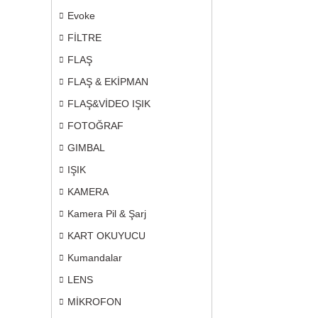
Evoke
FİLTRE
FLAŞ
FLAŞ & EKİPMAN
FLAŞ&VİDEO IŞIK
FOTOĞRAF
GIMBAL
IŞIK
KAMERA
Kamera Pil & Şarj
KART OKUYUCU
Kumandalar
LENS
MİKROFON