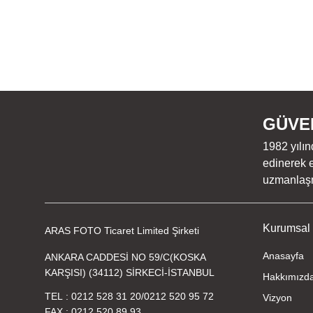
GÜVEN
1982 yılın
edinerek e
uzmanlaşmı
Kurumsal
ARAS FOTO Ticaret Limited Şirketi
Anasayfa
ANKARA CADDESİ NO 59/C(KOSKA
KARŞISI) (34112) SİRKECİ-İSTANBUL
Hakkımızd
TEL
0212 528 31 20
/
0212 520 95 72
Vizyon
FAX
0212 520 89 93