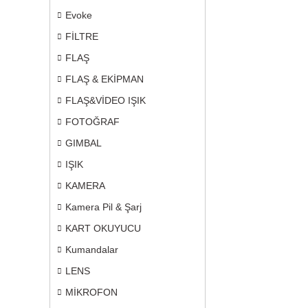
Evoke
FİLTRE
FLAŞ
FLAŞ & EKİPMAN
FLAŞ&VİDEO IŞIK
FOTOĞRAF
GIMBAL
IŞIK
KAMERA
Kamera Pil & Şarj
KART OKUYUCU
Kumandalar
LENS
MİKROFON