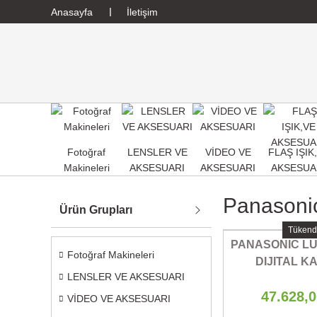
Anasayfa
İletişim
Fotoğraf
LENSLER VE
VİDEO VE
FLAŞ IŞIK
Makineleri
AKSESUARI
AKSESUARI
AKSESUA
Panasonic
Ürün Grupları
Tükend
PANASONIC LUM
Fotoğraf Makineleri
DIJITAL 
LENSLER VE AKSESUARI
47.628,
VİDEO VE AKSESUARI