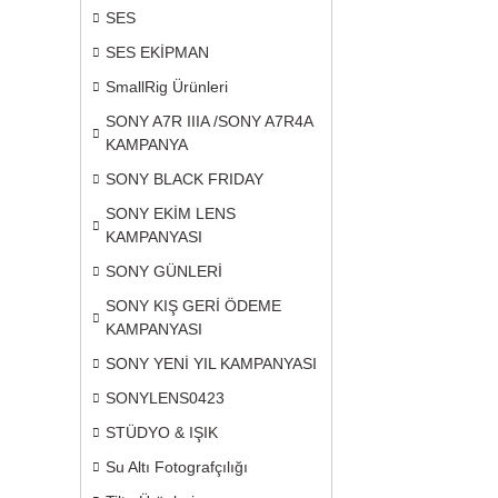
SES
SES EKİPMAN
SmallRig Ürünleri
SONY A7R IIIA /SONY A7R4A
KAMPANYA
SONY BLACK FRIDAY
SONY EKİM LENS
KAMPANYASI
SONY GÜNLERİ
SONY KIŞ GERİ ÖDEME
KAMPANYASI
SONY YENİ YIL KAMPANYASI
SONYLENS0423
STÜDYO & IŞIK
Su Altı Fotografçılığı