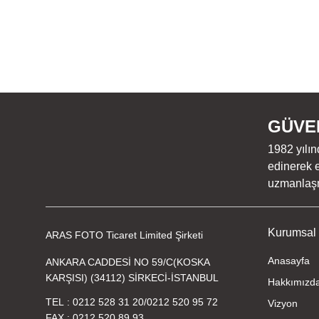
GÜVEN
1982 yılın
edinerek e
uzmanlaşmı
Kurumsal
ARAS FOTO Ticaret Limited Şirketi
Anasayfa
ANKARA CADDESİ NO 59/C(KOSKA
KARŞISI) (34112) SİRKECİ-İSTANBUL
Hakkımızd
TEL
0212 528 31 20
/
0212 520 95 72
Vizyon
FAX
0212 520 89 93