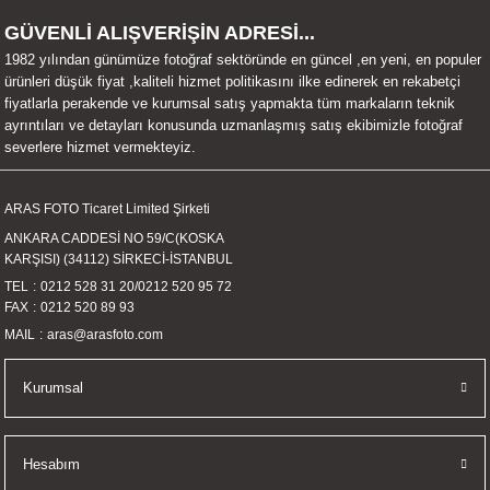
UALTI KILIF
MIXER
ları
GÜVENLİ ALIŞVERİŞİN ADRESİ...
1982 yılından günümüze fotoğraf sektöründe en güncel ,en yeni, en populer
eri
OPARLÖR
arı
ürünleri düşük fiyat ,kaliteli hizmet politikasını ilke edinerek en rekabetçi
fiyatlarla perakende ve kurumsal satış yapmakta tüm markaların teknik
ayrıntıları ve detayları konusunda uzmanlaşmış satış ekibimizle fotoğraf
UCULAR
severlere hizmet vermekteyiz.
M
İZÖR
ARAS FOTO Ticaret Limited Şirketi
ANKARA CADDESİ NO 59/C(KOSKA
UARLARI
KARŞISI) (34112) SİRKECİ-İSTANBUL
TEL
0212 528 31 20
/
0212 520 95 72
EKNOLOJİ
FAX
0212 520 89 93
MAIL
aras@arasfoto.com
ARLARI
Kurumsal
SUARI
UARI
Hesabım