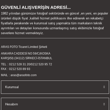
UALTI KILIF
MIXER
ları
GÜVENLİ ALIŞVERİŞİN ADRESİ...
1982 yılından günümüze fotoğraf sektöründe en güncel ,en yeni, en populer
eri
OPARLÖR
arı
ürünleri düşük fiyat ,kaliteli hizmet politikasını ilke edinerek en rekabetçi
fiyatlarla perakende ve kurumsal satış yapmakta tüm markaların teknik
ayrıntıları ve detayları konusunda uzmanlaşmış satış ekibimizle fotoğraf
UCULAR
severlere hizmet vermekteyiz.
M
İZÖR
ARAS FOTO Ticaret Limited Şirketi
ANKARA CADDESİ NO 59/C(KOSKA
UARLARI
KARŞISI) (34112) SİRKECİ-İSTANBUL
TEL
0212 528 31 20
/
0212 520 95 72
EKNOLOJİ
FAX
0212 520 89 93
MAIL
aras@arasfoto.com
ARLARI
Kurumsal
SUARI
UARI
Hesabım