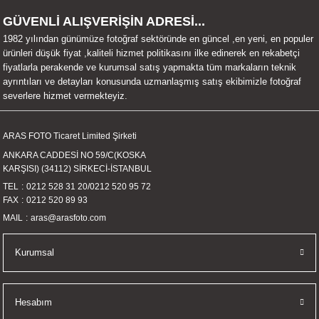
UALTI KILIF
MIXER
ları
GÜVENLİ ALIŞVERİŞİN ADRESİ...
1982 yılından günümüze fotoğraf sektöründe en güncel ,en yeni, en populer
eri
OPARLÖR
arı
ürünleri düşük fiyat ,kaliteli hizmet politikasını ilke edinerek en rekabetçi
fiyatlarla perakende ve kurumsal satış yapmakta tüm markaların teknik
ayrıntıları ve detayları konusunda uzmanlaşmış satış ekibimizle fotoğraf
UCULAR
severlere hizmet vermekteyiz.
M
İZÖR
ARAS FOTO Ticaret Limited Şirketi
ANKARA CADDESİ NO 59/C(KOSKA
UARLARI
KARŞISI) (34112) SİRKECİ-İSTANBUL
TEL
0212 528 31 20
/
0212 520 95 72
EKNOLOJİ
FAX
0212 520 89 93
MAIL
aras@arasfoto.com
ARLARI
Kurumsal
SUARI
UARI
Hesabım