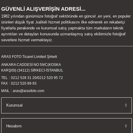
UALTI KILIF
MIXER
ları
GÜVENLİ ALIŞVERİŞİN ADRESİ...
1982 yılından günümüze fotoğraf sektöründe en güncel ,en yeni, en populer
eri
OPARLÖR
arı
ürünleri düşük fiyat ,kaliteli hizmet politikasını ilke edinerek en rekabetçi
fiyatlarla perakende ve kurumsal satış yapmakta tüm markaların teknik
ayrıntıları ve detayları konusunda uzmanlaşmış satış ekibimizle fotoğraf
UCULAR
severlere hizmet vermekteyiz.
M
İZÖR
ARAS FOTO Ticaret Limited Şirketi
ANKARA CADDESİ NO 59/C(KOSKA
UARLARI
KARŞISI) (34112) SİRKECİ-İSTANBUL
TEL
0212 528 31 20
/
0212 520 95 72
EKNOLOJİ
FAX
0212 520 89 93
MAIL
aras@arasfoto.com
ARLARI
Kurumsal
SUARI
UARI
Hesabım