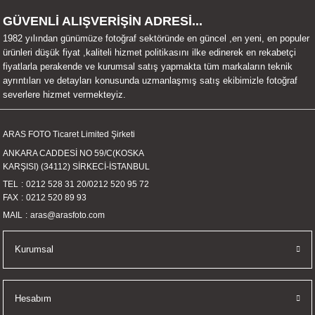
UALTI KILIF
MIXER
ları
GÜVENLİ ALIŞVERİŞİN ADRESİ...
1982 yılından günümüze fotoğraf sektöründe en güncel ,en yeni, en populer
eri
OPARLÖR
arı
ürünleri düşük fiyat ,kaliteli hizmet politikasını ilke edinerek en rekabetçi
fiyatlarla perakende ve kurumsal satış yapmakta tüm markaların teknik
ayrıntıları ve detayları konusunda uzmanlaşmış satış ekibimizle fotoğraf
UCULAR
severlere hizmet vermekteyiz.
M
İZÖR
ARAS FOTO Ticaret Limited Şirketi
ANKARA CADDESİ NO 59/C(KOSKA
UARLARI
KARŞISI) (34112) SİRKECİ-İSTANBUL
TEL
0212 528 31 20
/
0212 520 95 72
EKNOLOJİ
FAX
0212 520 89 93
MAIL
aras@arasfoto.com
ARLARI
Kurumsal
SUARI
UARI
Hesabım