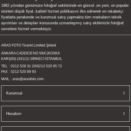
1982 yılından günümüze fotoğraf sektöründe en güncel ,en yeni, en populer
UALTI KILIF
MIXER
ları
ürünleri düşük fiyat ,kaliteli hizmet politikasını ilke edinerek en rekabetçi
fiyatlarla perakende ve kurumsal satış yapmakta tüm markaların teknik
eri
OPARLÖR
arı
ayrıntıları ve detayları konusunda uzmanlaşmış satış ekibimizle fotoğraf
severlere hizmet vermekteyiz.
UCULAR
ARAS FOTO Ticaret Limited Şirketi
M
İZÖR
ANKARA CADDESİ NO 59/C(KOSKA
KARŞISI) (34112) SİRKECİ-İSTANBUL
UARLARI
TEL
0212 528 31 20
/
0212 520 95 72
FAX
0212 520 89 93
EKNOLOJİ
MAIL
aras@arasfoto.com
ARLARI
Kurumsal
SUARI
Hesabım
UARI