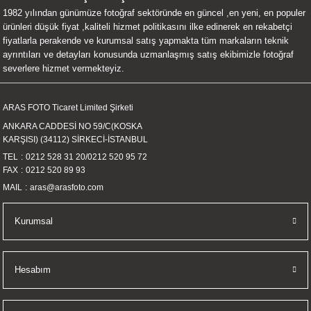
1982 yılından günümüze fotoğraf sektöründe en güncel ,en yeni, en populer
UALTI KILIF
MIXER
ları
ürünleri düşük fiyat ,kaliteli hizmet politikasını ilke edinerek en rekabetçi
fiyatlarla perakende ve kurumsal satış yapmakta tüm markaların teknik
eri
OPARLÖR
arı
ayrıntıları ve detayları konusunda uzmanlaşmış satış ekibimizle fotoğraf
severlere hizmet vermekteyiz.
UCULAR
ARAS FOTO Ticaret Limited Şirketi
M
İZÖR
ANKARA CADDESİ NO 59/C(KOSKA
KARŞISI) (34112) SİRKECİ-İSTANBUL
UARLARI
TEL
0212 528 31 20
/
0212 520 95 72
FAX
0212 520 89 93
EKNOLOJİ
MAIL
aras@arasfoto.com
ARLARI
Kurumsal
SUARI
Hesabım
UARI