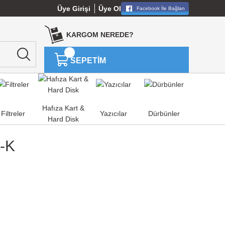
Üye Girişi
Üye Ol
Facebook İle Bağlan
KARGOM NEREDE?
SEPETİM
Hafıza Kart &
Filtreler
Yazıcılar
Dürbünler
Hard Disk
g-K