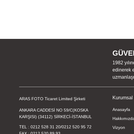
GÜVEN
1982 yılın
edinerek e
uzmanlaşmı
Kurumsal
ARAS FOTO Ticaret Limited Şirketi
Anasayfa
ANKARA CADDESİ NO 59/C(KOSKA
KARŞISI) (34112) SİRKECİ-İSTANBUL
Hakkımızd
TEL
0212 528 31 20
/
0212 520 95 72
Vizyon
FAX
0212 520 89 93