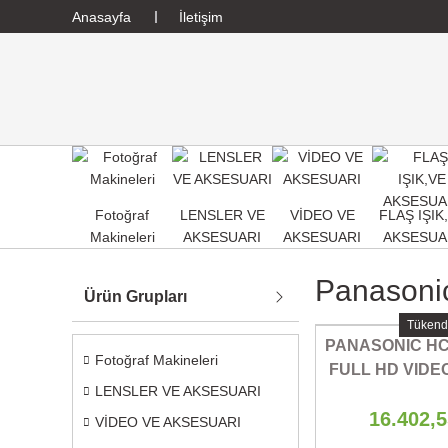
Anasayfa
İletişim
Fotoğraf
LENSLER VE
VİDEO VE
FLAŞ IŞIK
Makineleri
AKSESUARI
AKSESUARI
AKSESUA
Panasoni
Ürün Grupları
Tükend
PANASONIC HC
Fotoğraf Makineleri
FULL HD VID
LENSLER VE AKSESUARI
16.402,
VİDEO VE AKSESUARI