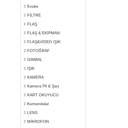
Evoke
FİLTRE
FLAŞ
FLAŞ & EKİPMAN
FLAŞ&VİDEO IŞIK
FOTOĞRAF
GIMBAL
IŞIK
KAMERA
Kamera Pil & Şarj
KART OKUYUCU
Kumandalar
LENS
MİKROFON