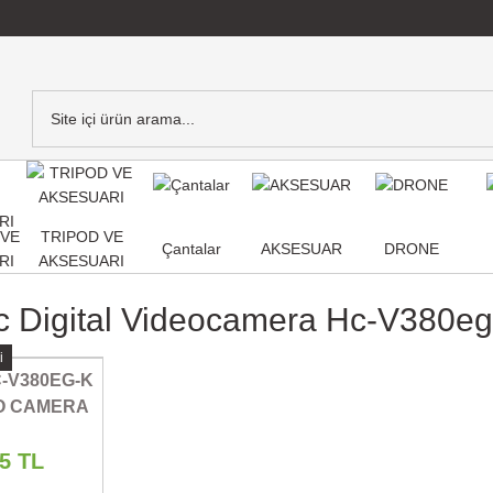
,VE
TRIPOD VE
Çantalar
AKSESUAR
DRONE
RI
AKSESUARI
c Digital Videocamera Hc-V380e
i
-V380EG-K
EO CAMERA
55 TL