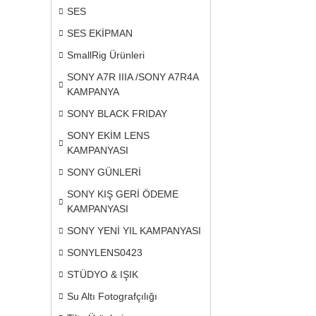
SES
SES EKİPMAN
SmallRig Ürünleri
SONY A7R IIIA /SONY A7R4A
KAMPANYA
SONY BLACK FRIDAY
SONY EKİM LENS
KAMPANYASI
SONY GÜNLERİ
SONY KIŞ GERİ ÖDEME
KAMPANYASI
SONY YENİ YIL KAMPANYASI
SONYLENS0423
STÜDYO & IŞIK
Su Altı Fotografçılığı