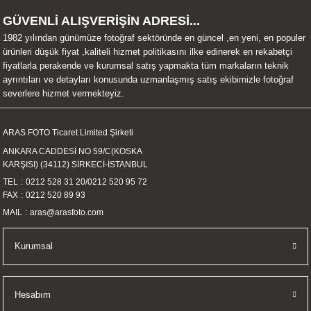
UALTI KILIF
MIXER
ları
GÜVENLİ ALIŞVERİŞİN ADRESİ...
1982 yılından günümüze fotoğraf sektöründe en güncel ,en yeni, en populer
eri
OPARLÖR
arı
ürünleri düşük fiyat ,kaliteli hizmet politikasını ilke edinerek en rekabetçi
fiyatlarla perakende ve kurumsal satış yapmakta tüm markaların teknik
ayrıntıları ve detayları konusunda uzmanlaşmış satış ekibimizle fotoğraf
UCULAR
severlere hizmet vermekteyiz.
M
İZÖR
ARAS FOTO Ticaret Limited Şirketi
ANKARA CADDESİ NO 59/C(KOSKA
UARLARI
KARŞISI) (34112) SİRKECİ-İSTANBUL
TEL
0212 528 31 20
/
0212 520 95 72
EKNOLOJİ
FAX
0212 520 89 93
MAIL
aras@arasfoto.com
ARLARI
Kurumsal
SUARI
UARI
Hesabım