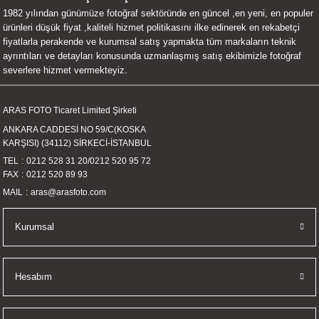
1982 yılından günümüze fotoğraf sektöründe en güncel ,en yeni, en populer
UALTI KILIF
MIXER
ları
ürünleri düşük fiyat ,kaliteli hizmet politikasını ilke edinerek en rekabetçi
fiyatlarla perakende ve kurumsal satış yapmakta tüm markaların teknik
eri
OPARLÖR
arı
ayrıntıları ve detayları konusunda uzmanlaşmış satış ekibimizle fotoğraf
severlere hizmet vermekteyiz.
UCULAR
ARAS FOTO Ticaret Limited Şirketi
M
İZÖR
ANKARA CADDESİ NO 59/C(KOSKA
KARŞISI) (34112) SİRKECİ-İSTANBUL
UARLARI
TEL
0212 528 31 20
/
0212 520 95 72
FAX
0212 520 89 93
EKNOLOJİ
MAIL
aras@arasfoto.com
ARLARI
Kurumsal
SUARI
Hesabım
UARI