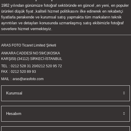
1982 yılından günümüze fotoğraf sektöründe en güncel ,en yeni, en populer
UALTI KILIF
MIXER
ları
ürünleri düşük fiyat ,kaliteli hizmet politikasını ilke edinerek en rekabetçi
fiyatlarla perakende ve kurumsal satış yapmakta tüm markaların teknik
eri
OPARLÖR
arı
ayrıntıları ve detayları konusunda uzmanlaşmış satış ekibimizle fotoğraf
severlere hizmet vermekteyiz.
UCULAR
ARAS FOTO Ticaret Limited Şirketi
M
İZÖR
ANKARA CADDESİ NO 59/C(KOSKA
KARŞISI) (34112) SİRKECİ-İSTANBUL
UARLARI
TEL
0212 528 31 20
/
0212 520 95 72
FAX
0212 520 89 93
EKNOLOJİ
MAIL
aras@arasfoto.com
ARLARI
Kurumsal
SUARI
Hesabım
UARI