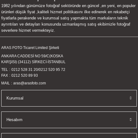
1982 yılından günümüze fotoğraf sektöründe en güncel ,en yeni, en populer
UALTI KILIF
MIXER
ları
ürünleri düşük fiyat ,kaliteli hizmet politikasını ilke edinerek en rekabetçi
fiyatlarla perakende ve kurumsal satış yapmakta tüm markaların teknik
eri
OPARLÖR
arı
ayrıntıları ve detayları konusunda uzmanlaşmış satış ekibimizle fotoğraf
severlere hizmet vermekteyiz.
UCULAR
ARAS FOTO Ticaret Limited Şirketi
M
İZÖR
ANKARA CADDESİ NO 59/C(KOSKA
KARŞISI) (34112) SİRKECİ-İSTANBUL
UARLARI
TEL
0212 528 31 20
/
0212 520 95 72
FAX
0212 520 89 93
EKNOLOJİ
MAIL
aras@arasfoto.com
ARLARI
Kurumsal
SUARI
Hesabım
UARI