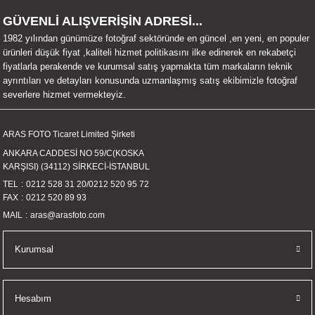
UALTI KILIF
MIXER
ları
GÜVENLİ ALIŞVERİŞİN ADRESİ...
1982 yılından günümüze fotoğraf sektöründe en güncel ,en yeni, en populer
eri
OPARLÖR
arı
ürünleri düşük fiyat ,kaliteli hizmet politikasını ilke edinerek en rekabetçi
fiyatlarla perakende ve kurumsal satış yapmakta tüm markaların teknik
ayrıntıları ve detayları konusunda uzmanlaşmış satış ekibimizle fotoğraf
UCULAR
severlere hizmet vermekteyiz.
M
İZÖR
ARAS FOTO Ticaret Limited Şirketi
ANKARA CADDESİ NO 59/C(KOSKA
UARLARI
KARŞISI) (34112) SİRKECİ-İSTANBUL
TEL
0212 528 31 20
/
0212 520 95 72
EKNOLOJİ
FAX
0212 520 89 93
MAIL
aras@arasfoto.com
ARLARI
Kurumsal
SUARI
UARI
Hesabım