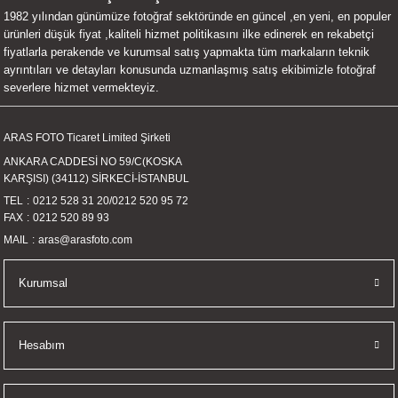
1982 yılından günümüze fotoğraf sektöründe en güncel ,en yeni, en populer
UALTI KILIF
MIXER
ları
ürünleri düşük fiyat ,kaliteli hizmet politikasını ilke edinerek en rekabetçi
fiyatlarla perakende ve kurumsal satış yapmakta tüm markaların teknik
eri
OPARLÖR
arı
ayrıntıları ve detayları konusunda uzmanlaşmış satış ekibimizle fotoğraf
severlere hizmet vermekteyiz.
UCULAR
ARAS FOTO Ticaret Limited Şirketi
M
İZÖR
ANKARA CADDESİ NO 59/C(KOSKA
KARŞISI) (34112) SİRKECİ-İSTANBUL
UARLARI
TEL
0212 528 31 20
/
0212 520 95 72
FAX
0212 520 89 93
EKNOLOJİ
MAIL
aras@arasfoto.com
ARLARI
Kurumsal
SUARI
Hesabım
UARI