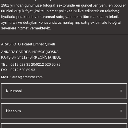
1982 yılından günümüze fotoğraf sektöründe en güncel ,en yeni, en populer
UALTI KILIF
MIXER
ları
ürünleri düşük fiyat ,kaliteli hizmet politikasını ilke edinerek en rekabetçi
fiyatlarla perakende ve kurumsal satış yapmakta tüm markaların teknik
eri
OPARLÖR
arı
ayrıntıları ve detayları konusunda uzmanlaşmış satış ekibimizle fotoğraf
severlere hizmet vermekteyiz.
UCULAR
ARAS FOTO Ticaret Limited Şirketi
M
İZÖR
ANKARA CADDESİ NO 59/C(KOSKA
KARŞISI) (34112) SİRKECİ-İSTANBUL
UARLARI
TEL
0212 528 31 20
/
0212 520 95 72
FAX
0212 520 89 93
EKNOLOJİ
MAIL
aras@arasfoto.com
ARLARI
Kurumsal
SUARI
Hesabım
UARI