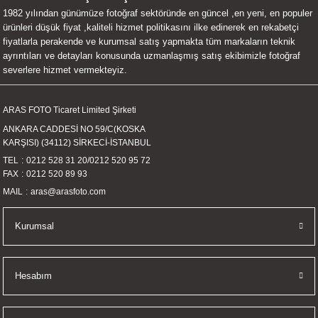
1982 yılından günümüze fotoğraf sektöründe en güncel ,en yeni, en populer
UALTI KILIF
MIXER
ları
ürünleri düşük fiyat ,kaliteli hizmet politikasını ilke edinerek en rekabetçi
fiyatlarla perakende ve kurumsal satış yapmakta tüm markaların teknik
eri
OPARLÖR
arı
ayrıntıları ve detayları konusunda uzmanlaşmış satış ekibimizle fotoğraf
severlere hizmet vermekteyiz.
UCULAR
ARAS FOTO Ticaret Limited Şirketi
M
İZÖR
ANKARA CADDESİ NO 59/C(KOSKA
KARŞISI) (34112) SİRKECİ-İSTANBUL
UARLARI
TEL
0212 528 31 20
/
0212 520 95 72
FAX
0212 520 89 93
EKNOLOJİ
MAIL
aras@arasfoto.com
ARLARI
Kurumsal
SUARI
Hesabım
UARI