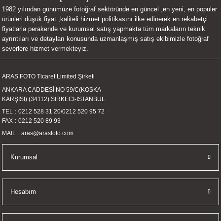
1982 yılından günümüze fotoğraf sektöründe en güncel ,en yeni, en populer
UALTI KILIF
MIXER
ları
ürünleri düşük fiyat ,kaliteli hizmet politikasını ilke edinerek en rekabetçi
fiyatlarla perakende ve kurumsal satış yapmakta tüm markaların teknik
eri
OPARLÖR
arı
ayrıntıları ve detayları konusunda uzmanlaşmış satış ekibimizle fotoğraf
severlere hizmet vermekteyiz.
UCULAR
ARAS FOTO Ticaret Limited Şirketi
M
İZÖR
ANKARA CADDESİ NO 59/C(KOSKA
KARŞISI) (34112) SİRKECİ-İSTANBUL
UARLARI
TEL
0212 528 31 20
/
0212 520 95 72
FAX
0212 520 89 93
EKNOLOJİ
MAIL
aras@arasfoto.com
ARLARI
Kurumsal
SUARI
Hesabım
UARI