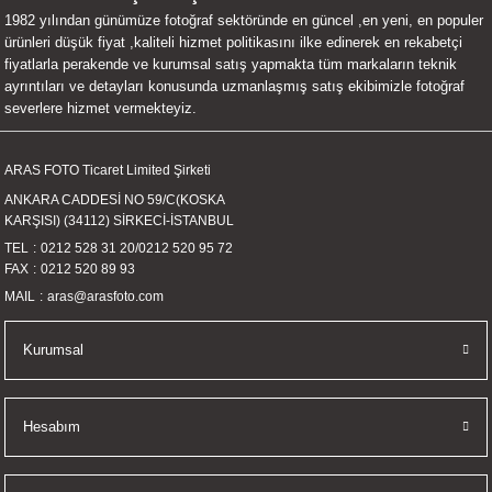
1982 yılından günümüze fotoğraf sektöründe en güncel ,en yeni, en populer
UALTI KILIF
MIXER
ları
ürünleri düşük fiyat ,kaliteli hizmet politikasını ilke edinerek en rekabetçi
fiyatlarla perakende ve kurumsal satış yapmakta tüm markaların teknik
eri
OPARLÖR
arı
ayrıntıları ve detayları konusunda uzmanlaşmış satış ekibimizle fotoğraf
severlere hizmet vermekteyiz.
UCULAR
ARAS FOTO Ticaret Limited Şirketi
M
İZÖR
ANKARA CADDESİ NO 59/C(KOSKA
KARŞISI) (34112) SİRKECİ-İSTANBUL
UARLARI
TEL
0212 528 31 20
/
0212 520 95 72
FAX
0212 520 89 93
EKNOLOJİ
MAIL
aras@arasfoto.com
ARLARI
Kurumsal
SUARI
Hesabım
UARI