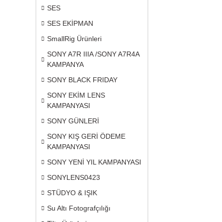
SES
SES EKİPMAN
SmallRig Ürünleri
SONY A7R IIIA /SONY A7R4A
KAMPANYA
SONY BLACK FRIDAY
SONY EKİM LENS
KAMPANYASI
SONY GÜNLERİ
SONY KIŞ GERİ ÖDEME
KAMPANYASI
SONY YENİ YIL KAMPANYASI
SONYLENS0423
STÜDYO & IŞIK
Su Altı Fotografçılığı