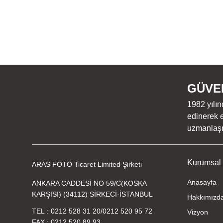
GÜVEN
1982 yılın
edinerek e
uzmanlaşmı
Kurumsal
ARAS FOTO Ticaret Limited Şirketi
Anasayfa
ANKARA CADDESİ NO 59/C(KOSKA
KARŞISI) (34112) SİRKECİ-İSTANBUL
Hakkımızd
TEL
0212 528 31 20
/
0212 520 95 72
Vizyon
FAX
0212 520 89 93