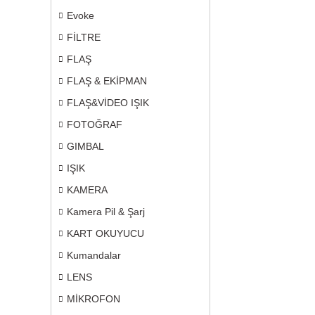
Evoke
FİLTRE
FLAŞ
FLAŞ & EKİPMAN
FLAŞ&VİDEO IŞIK
FOTOĞRAF
GIMBAL
IŞIK
KAMERA
Kamera Pil & Şarj
KART OKUYUCU
Kumandalar
LENS
MİKROFON