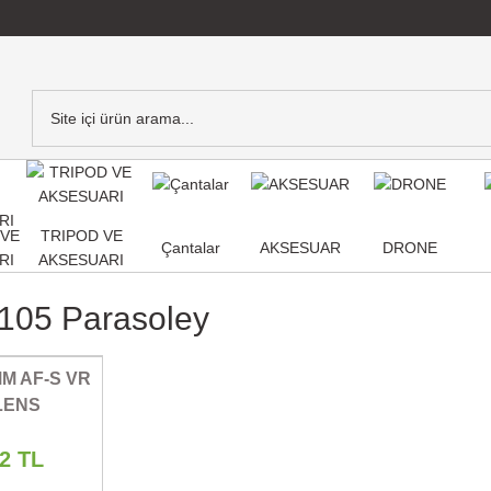
,VE
TRIPOD VE
Çantalar
AKSESUAR
DRONE
RI
AKSESUARI
105 Parasoley
MM AF-S VR
 LENS
62 TL