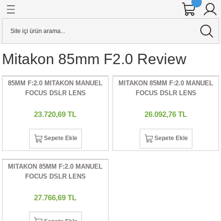
Geri Dön
Geri Dön
Geri Dön
Geri Dön
Geri Dön
Geri Dön
Geri Dön
Geri Dön
Geri Dön
Geri Dön
Geri Dön
Geri Dön
ineleri
 AKSESUARI
KSESUARI
E AKSESUARI
AKSESUARI
& Hard Disk
Aynasız Dslr Makineler
Stabilizerler
KAFES & AKSESUARI
Mitakon 85mm F2.0 Review
alar
ensleri
o Kameralar
RI
Cihazları
 KARTI
YAZICILAR
CANON
STABİLİZER
YAZICI PİLİ
85MM F:2.0 MITAKON MANUEL
MITAKON 85MM F:2.0 MANUEL
ineler
sleri
r
ar
rı
ARI
j Cihazları
ARLARI
UAR
FIZA KARTI
CİHAZLARI
R DÜRBÜNLER
NIKON
FOCUS DSLR LENS
FOCUS DSLR LENS
ineler
 ADAPTÖRLERİ
DYOFLAŞ
rı
art
RI
LLEYİCİLİ DÜRBÜNLER
OLYMPUS
23.720,69 TL
26.092,76 TL
er
R
alar
ntalar
a
U
PANASONIC
Sepete Ekle
Sepete Ekle
ION KAMERA
ERLER
S
UARI
tarım
artları
SONY
MITAKON 85MM F:2.0 MANUEL
FOCUS DSLR LENS
er
RICILAR
 TETİKLEYİCİLER
EĞİ (DOLLY)
ANTALAR
ı
27.766,69 TL
ALKASI
R
ARDDİSK