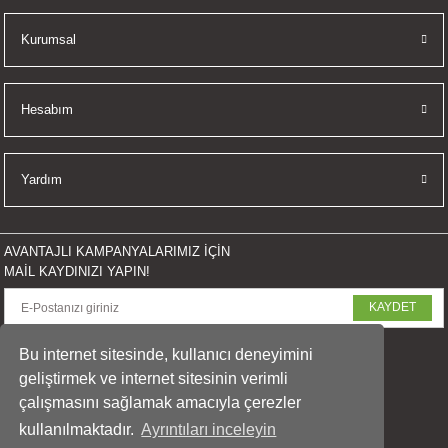
İKLERİ
Kurumsal
RI
Hesabım
 VE 2 AKSESUAR
 AKSESUAR
Yardım
AVANTAJLI KAMPANYALARIMIZ İÇİN
LİK
MAİL KAYDINIZI YAPIN!
KAYDET
AR
SOSYAL MEDYADA PAYLAŞ
Bu internet sitesinde, kullanıcı deneyimini
Tİ
geliştirmek ve internet sitesinin verimli
çalışmasını sağlamak amacıyla çerezler
TANDI
kullanılmaktadır.
Ayrıntıları inceleyin
© 2023 arasfoto.com