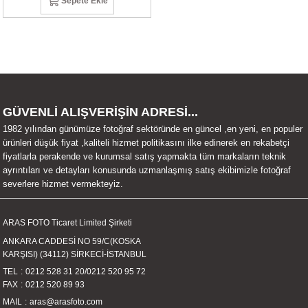
Sepete Ekle
UALTI KILIF
MIXER
ları
eri
OPARLÖR
arı
UCULAR
GÜVENLİ ALIŞVERİŞİN ADRESİ...
M
İZÖR
1982 yılından günümüze fotoğraf sektöründe en güncel ,en yeni, en populer
ürünleri düşük fiyat ,kaliteli hizmet politikasını ilke edinerek en rekabetçi
UARLARI
fiyatlarla perakende ve kurumsal satış yapmakta tüm markaların teknik
ayrıntıları ve detayları konusunda uzmanlaşmış satış ekibimizle fotoğraf
severlere hizmet vermekteyiz.
EKNOLOJİ
ARLARI
ARAS FOTO Ticaret Limited Şirketi
ANKARA CADDESİ NO 59/C(KOSKA
SUARI
KARŞISI) (34112) SİRKECİ-İSTANBUL
TEL
0212 528 31 20
/
0212 520 95 72
FAX
0212 520 89 93
UARI
MAIL
aras@arasfoto.com