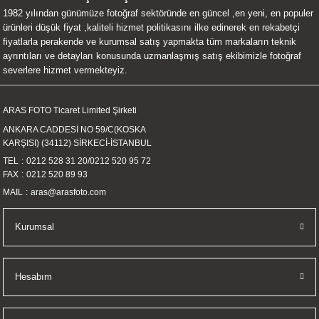
1982 yılından günümüze fotoğraf sektöründe en güncel ,en yeni, en populer
UALTI KILIF
MIXER
ları
ürünleri düşük fiyat ,kaliteli hizmet politikasını ilke edinerek en rekabetçi
fiyatlarla perakende ve kurumsal satış yapmakta tüm markaların teknik
eri
OPARLÖR
arı
ayrıntıları ve detayları konusunda uzmanlaşmış satış ekibimizle fotoğraf
severlere hizmet vermekteyiz.
UCULAR
ARAS FOTO Ticaret Limited Şirketi
M
İZÖR
ANKARA CADDESİ NO 59/C(KOSKA
KARŞISI) (34112) SİRKECİ-İSTANBUL
UARLARI
TEL
0212 528 31 20
/
0212 520 95 72
FAX
0212 520 89 93
EKNOLOJİ
MAIL
aras@arasfoto.com
ARLARI
Kurumsal
SUARI
Hesabım
UARI