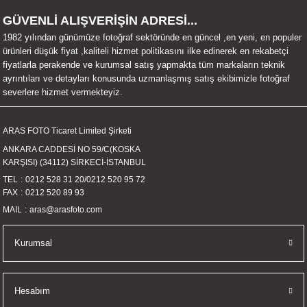
UALTI KILIF
MIXER
ları
GÜVENLİ ALIŞVERİŞİN ADRESİ...
1982 yılından günümüze fotoğraf sektöründe en güncel ,en yeni, en populer
eri
OPARLÖR
arı
ürünleri düşük fiyat ,kaliteli hizmet politikasını ilke edinerek en rekabetçi
fiyatlarla perakende ve kurumsal satış yapmakta tüm markaların teknik
ayrıntıları ve detayları konusunda uzmanlaşmış satış ekibimizle fotoğraf
UCULAR
severlere hizmet vermekteyiz.
M
İZÖR
ARAS FOTO Ticaret Limited Şirketi
ANKARA CADDESİ NO 59/C(KOSKA
UARLARI
KARŞISI) (34112) SİRKECİ-İSTANBUL
TEL
0212 528 31 20
/
0212 520 95 72
EKNOLOJİ
FAX
0212 520 89 93
MAIL
aras@arasfoto.com
ARLARI
Kurumsal
SUARI
UARI
Hesabım