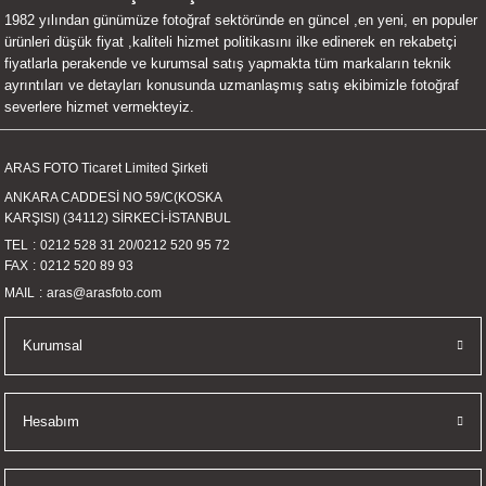
1982 yılından günümüze fotoğraf sektöründe en güncel ,en yeni, en populer
UALTI KILIF
MIXER
ları
ürünleri düşük fiyat ,kaliteli hizmet politikasını ilke edinerek en rekabetçi
fiyatlarla perakende ve kurumsal satış yapmakta tüm markaların teknik
eri
OPARLÖR
arı
ayrıntıları ve detayları konusunda uzmanlaşmış satış ekibimizle fotoğraf
severlere hizmet vermekteyiz.
UCULAR
ARAS FOTO Ticaret Limited Şirketi
M
İZÖR
ANKARA CADDESİ NO 59/C(KOSKA
KARŞISI) (34112) SİRKECİ-İSTANBUL
UARLARI
TEL
0212 528 31 20
/
0212 520 95 72
FAX
0212 520 89 93
EKNOLOJİ
MAIL
aras@arasfoto.com
ARLARI
Kurumsal
SUARI
Hesabım
UARI