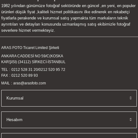
1982 yılından günümüze fotoğraf sektöründe en güncel ,en yeni, en populer
UALTI KILIF
MIXER
ları
ürünleri düşük fiyat ,kaliteli hizmet politikasını ilke edinerek en rekabetçi
fiyatlarla perakende ve kurumsal satış yapmakta tüm markaların teknik
eri
OPARLÖR
arı
ayrıntıları ve detayları konusunda uzmanlaşmış satış ekibimizle fotoğraf
severlere hizmet vermekteyiz.
UCULAR
ARAS FOTO Ticaret Limited Şirketi
M
İZÖR
ANKARA CADDESİ NO 59/C(KOSKA
KARŞISI) (34112) SİRKECİ-İSTANBUL
UARLARI
TEL
0212 528 31 20
/
0212 520 95 72
FAX
0212 520 89 93
EKNOLOJİ
MAIL
aras@arasfoto.com
ARLARI
Kurumsal
SUARI
Hesabım
UARI