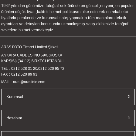
1982 yılından günümüze fotoğraf sektöründe en güncel ,en yeni, en populer
UALTI KILIF
MIXER
ları
ürünleri düşük fiyat ,kaliteli hizmet politikasını ilke edinerek en rekabetçi
fiyatlarla perakende ve kurumsal satış yapmakta tüm markaların teknik
eri
OPARLÖR
arı
ayrıntıları ve detayları konusunda uzmanlaşmış satış ekibimizle fotoğraf
severlere hizmet vermekteyiz.
UCULAR
ARAS FOTO Ticaret Limited Şirketi
M
İZÖR
ANKARA CADDESİ NO 59/C(KOSKA
KARŞISI) (34112) SİRKECİ-İSTANBUL
UARLARI
TEL
0212 528 31 20
/
0212 520 95 72
FAX
0212 520 89 93
EKNOLOJİ
MAIL
aras@arasfoto.com
ARLARI
Kurumsal
SUARI
Hesabım
UARI