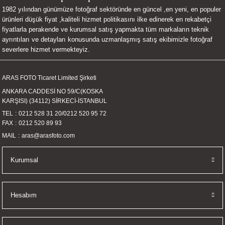
1982 yılından günümüze fotoğraf sektöründe en güncel ,en yeni, en populer
UALTI KILIF
MIXER
ları
ürünleri düşük fiyat ,kaliteli hizmet politikasını ilke edinerek en rekabetçi
fiyatlarla perakende ve kurumsal satış yapmakta tüm markaların teknik
eri
OPARLÖR
arı
ayrıntıları ve detayları konusunda uzmanlaşmış satış ekibimizle fotoğraf
severlere hizmet vermekteyiz.
UCULAR
ARAS FOTO Ticaret Limited Şirketi
M
İZÖR
ANKARA CADDESİ NO 59/C(KOSKA
KARŞISI) (34112) SİRKECİ-İSTANBUL
UARLARI
TEL
0212 528 31 20
/
0212 520 95 72
FAX
0212 520 89 93
EKNOLOJİ
MAIL
aras@arasfoto.com
ARLARI
Kurumsal
SUARI
Hesabım
UARI