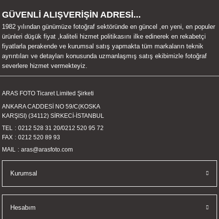
UALTI KILIF
MIXER
ları
GÜVENLİ ALIŞVERİŞİN ADRESİ...
1982 yılından günümüze fotoğraf sektöründe en güncel ,en yeni, en populer
eri
OPARLÖR
arı
ürünleri düşük fiyat ,kaliteli hizmet politikasını ilke edinerek en rekabetçi
fiyatlarla perakende ve kurumsal satış yapmakta tüm markaların teknik
ayrıntıları ve detayları konusunda uzmanlaşmış satış ekibimizle fotoğraf
UCULAR
severlere hizmet vermekteyiz.
M
İZÖR
ARAS FOTO Ticaret Limited Şirketi
ANKARA CADDESİ NO 59/C(KOSKA
UARLARI
KARŞISI) (34112) SİRKECİ-İSTANBUL
TEL
0212 528 31 20
/
0212 520 95 72
EKNOLOJİ
FAX
0212 520 89 93
MAIL
aras@arasfoto.com
ARLARI
Kurumsal
SUARI
UARI
Hesabım