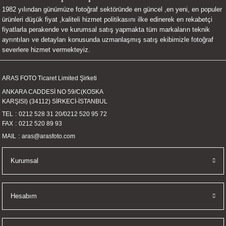
1982 yılından günümüze fotoğraf sektöründe en güncel ,en yeni, en populer
UALTI KILIF
MIXER
ları
ürünleri düşük fiyat ,kaliteli hizmet politikasını ilke edinerek en rekabetçi
fiyatlarla perakende ve kurumsal satış yapmakta tüm markaların teknik
eri
OPARLÖR
arı
ayrıntıları ve detayları konusunda uzmanlaşmış satış ekibimizle fotoğraf
severlere hizmet vermekteyiz.
UCULAR
ARAS FOTO Ticaret Limited Şirketi
M
İZÖR
ANKARA CADDESİ NO 59/C(KOSKA
KARŞISI) (34112) SİRKECİ-İSTANBUL
UARLARI
TEL
0212 528 31 20
/
0212 520 95 72
FAX
0212 520 89 93
EKNOLOJİ
MAIL
aras@arasfoto.com
ARLARI
Kurumsal
SUARI
Hesabım
UARI