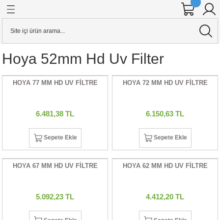
Geri Dön
Geri Dön
Geri Dön
Geri Dön
Geri Dön
Geri Dön
Geri Dön
Geri Dön
Geri Dön
Geri Dön
Geri Dön
Geri Dön
ineleri
 AKSESUARI
KSESUARI
E AKSESUARI
AKSESUARI
& Hard Disk
Aynasız Dslr Makineler
Stabilizerler
KAFES & AKSESUARI
Hoya 52mm Hd Uv Filter
alar
ensleri
o Kameralar
RI
Cihazları
 KARTI
YAZICILAR
CANON
STABİLİZER
YAZICI PİLİ
HOYA 77 MM HD UV FİLTRE
HOYA 72 MM HD UV FİLTRE
ineler
sleri
r
ar
rı
ARI
j Cihazları
ARLARI
UAR
FIZA KARTI
CİHAZLARI
R DÜRBÜNLER
NIKON
ineler
 ADAPTÖRLERİ
DYOFLAŞ
rı
art
RI
LLEYİCİLİ DÜRBÜNLER
OLYMPUS
6.481,38 TL
6.150,63 TL
er
R
alar
ntalar
a
U
PANASONIC
Sepete Ekle
Sepete Ekle
ION KAMERA
ERLER
S
UARI
tarım
artları
SONY
HOYA 67 MM HD UV FİLTRE
HOYA 62 MM HD UV FİLTRE
er
RICILAR
 TETİKLEYİCİLER
EĞİ (DOLLY)
ANTALAR
ı
5.092,23 TL
4.412,20 TL
ALKASI
R
ARDDİSK