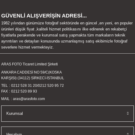
İKLERİ
GÜVENLİ ALIŞVERİŞİN ADRESİ...
RI
1982 yılından günümüze fotoğraf sektöründe en güncel ,en yeni, en populer
ürünleri düşük fiyat ,kaliteli hizmet politikasını ilke edinerek en rekabetçi
 VE 2 AKSESUAR
fiyatlarla perakende ve kurumsal satış yapmakta tüm markaların teknik
ayrıntıları ve detayları konusunda uzmanlaşmış satış ekibimizle fotoğraf
severlere hizmet vermekteyiz.
 AKSESUAR
ARAS FOTO Ticaret Limited Şirketi
ANKARA CADDESİ NO 59/C(KOSKA
KARŞISI) (34112) SİRKECİ-İSTANBUL
LİK
TEL
0212 528 31 20
/
0212 520 95 72
FAX
0212 520 89 93
AR
MAIL
aras@arasfoto.com
Tİ
Kurumsal
TANDI
Hesabım