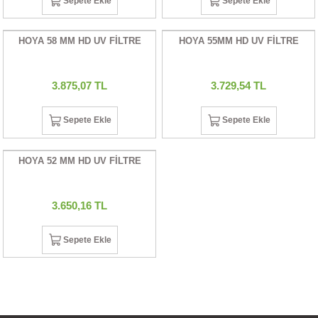
Sepete Ekle
Sepete Ekle
UALTI KILIF
MIXER
ları
HOYA 58 MM HD UV FİLTRE
HOYA 55MM HD UV FİLTRE
eri
OPARLÖR
arı
3.875,07 TL
3.729,54 TL
UCULAR
Sepete Ekle
Sepete Ekle
M
İZÖR
UARLARI
HOYA 52 MM HD UV FİLTRE
EKNOLOJİ
3.650,16 TL
ARLARI
Sepete Ekle
SUARI
UARI