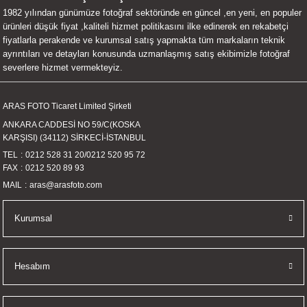
1982 yılından günümüze fotoğraf sektöründe en güncel ,en yeni, en populer
UALTI KILIF
MIXER
ları
ürünleri düşük fiyat ,kaliteli hizmet politikasını ilke edinerek en rekabetçi
fiyatlarla perakende ve kurumsal satış yapmakta tüm markaların teknik
eri
OPARLÖR
arı
ayrıntıları ve detayları konusunda uzmanlaşmış satış ekibimizle fotoğraf
severlere hizmet vermekteyiz.
UCULAR
ARAS FOTO Ticaret Limited Şirketi
M
İZÖR
ANKARA CADDESİ NO 59/C(KOSKA
KARŞISI) (34112) SİRKECİ-İSTANBUL
UARLARI
TEL
0212 528 31 20
/
0212 520 95 72
FAX
0212 520 89 93
EKNOLOJİ
MAIL
aras@arasfoto.com
ARLARI
Kurumsal
SUARI
Hesabım
UARI