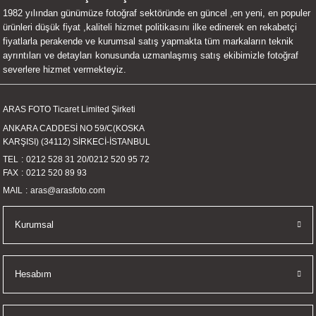
1982 yılından günümüze fotoğraf sektöründe en güncel ,en yeni, en populer
UALTI KILIF
MIXER
ları
ürünleri düşük fiyat ,kaliteli hizmet politikasını ilke edinerek en rekabetçi
fiyatlarla perakende ve kurumsal satış yapmakta tüm markaların teknik
eri
OPARLÖR
arı
ayrıntıları ve detayları konusunda uzmanlaşmış satış ekibimizle fotoğraf
severlere hizmet vermekteyiz.
UCULAR
ARAS FOTO Ticaret Limited Şirketi
M
İZÖR
ANKARA CADDESİ NO 59/C(KOSKA
KARŞISI) (34112) SİRKECİ-İSTANBUL
UARLARI
TEL
0212 528 31 20
/
0212 520 95 72
FAX
0212 520 89 93
EKNOLOJİ
MAIL
aras@arasfoto.com
ARLARI
Kurumsal
SUARI
Hesabım
UARI