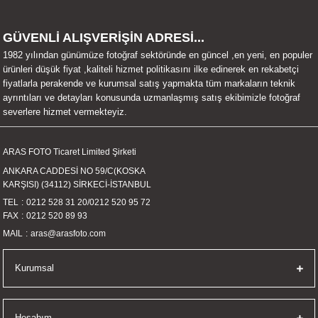
UALTI KILIF
MIXER
ları
GÜVENLİ ALIŞVERİŞİN ADRESİ...
eri
OPARLÖR
arı
1982 yılından günümüze fotoğraf sektöründe en güncel ,en yeni, en populer
ürünleri düşük fiyat ,kaliteli hizmet politikasını ilke edinerek en rekabetçi
fiyatlarla perakende ve kurumsal satış yapmakta tüm markaların teknik
UCULAR
ayrıntıları ve detayları konusunda uzmanlaşmış satış ekibimizle fotoğraf
severlere hizmet vermekteyiz.
M
İZÖR
ARAS FOTO Ticaret Limited Şirketi
UARLARI
ANKARA CADDESİ NO 59/C(KOSKA
KARŞISI) (34112) SİRKECİ-İSTANBUL
EKNOLOJİ
TEL
0212 528 31 20
/
0212 520 95 72
FAX
0212 520 89 93
ARLARI
MAIL
aras@arasfoto.com
SUARI
Kurumsal
UARI
Hesabım