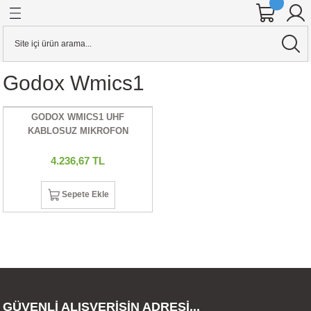
Geri Dön
Geri Dön
Geri Dön
Geri Dön
Geri Dön
Geri Dön
Geri Dön
Geri Dön
Geri Dön
Geri Dön
Geri Dön
Geri Dön
ineleri
 AKSESUARI
KSESUARI
E AKSESUARI
AKSESUARI
& Hard Disk
Aynasız Dslr Makineler
Stabilizerler
KAFES & AKSESUARI
Godox Wmics1
alar
ensleri
o Kameralar
RI
Cihazları
 KARTI
YAZICILAR
CANON
STABİLİZER
YAZICI PİLİ
GODOX WMICS1 UHF
ineler
sleri
r
ar
rı
ARI
j Cihazları
ARLARI
UAR
FIZA KARTI
CİHAZLARI
R DÜRBÜNLER
NIKON
KABLOSUZ MIKROFON
ineler
 ADAPTÖRLERİ
DYOFLAŞ
rı
art
RI
LLEYİCİLİ DÜRBÜNLER
OLYMPUS
4.236,67 TL
er
R
alar
ntalar
a
U
PANASONIC
Sepete Ekle
ION KAMERA
ERLER
S
UARI
tarım
artları
SONY
er
RICILAR
 TETİKLEYİCİLER
EĞİ (DOLLY)
ANTALAR
ı
ALKASI
R
ARDDİSK
GÜVENLİ ALIŞVERİŞİN ADRESİ...