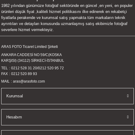
1982 yılından günümüze fotoğraf sektöründe en güncel ,en yeni, en populer
UALTI KILIF
MIXER
ları
ürünleri düşük fiyat ,kaliteli hizmet politikasını ilke edinerek en rekabetçi
fiyatlarla perakende ve kurumsal satış yapmakta tüm markaların teknik
eri
OPARLÖR
arı
ayrıntıları ve detayları konusunda uzmanlaşmış satış ekibimizle fotoğraf
severlere hizmet vermekteyiz.
UCULAR
ARAS FOTO Ticaret Limited Şirketi
M
İZÖR
ANKARA CADDESİ NO 59/C(KOSKA
KARŞISI) (34112) SİRKECİ-İSTANBUL
UARLARI
TEL
0212 528 31 20
/
0212 520 95 72
FAX
0212 520 89 93
EKNOLOJİ
MAIL
aras@arasfoto.com
ARLARI
Kurumsal
SUARI
Hesabım
UARI