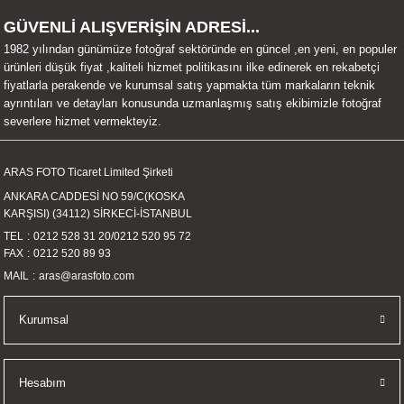
UALTI KILIF
MIXER
ları
GÜVENLİ ALIŞVERİŞİN ADRESİ...
1982 yılından günümüze fotoğraf sektöründe en güncel ,en yeni, en populer
eri
OPARLÖR
arı
ürünleri düşük fiyat ,kaliteli hizmet politikasını ilke edinerek en rekabetçi
fiyatlarla perakende ve kurumsal satış yapmakta tüm markaların teknik
ayrıntıları ve detayları konusunda uzmanlaşmış satış ekibimizle fotoğraf
UCULAR
severlere hizmet vermekteyiz.
M
İZÖR
ARAS FOTO Ticaret Limited Şirketi
ANKARA CADDESİ NO 59/C(KOSKA
UARLARI
KARŞISI) (34112) SİRKECİ-İSTANBUL
TEL
0212 528 31 20
/
0212 520 95 72
EKNOLOJİ
FAX
0212 520 89 93
MAIL
aras@arasfoto.com
ARLARI
Kurumsal
SUARI
UARI
Hesabım